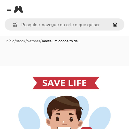
Magnific
Close menu
Pesqui
Início
/
stock
/
Vetores
/
Adote um conceito de…