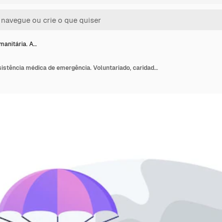
manitária. A…
Ajuda humanitária. Assistência médica de emergência. Voluntariado, caridade, cuidado. Ajuda para desabrigados, refugiados, vítimas de desastres naturais, guerras e fome.