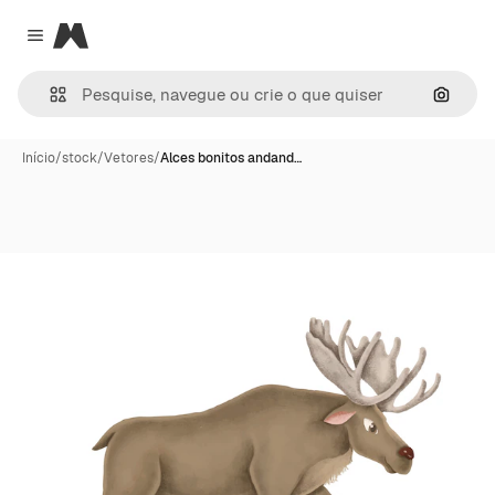
Magnific
Close menu
Pesqui
Início
/
stock
/
Vetores
/
Alces bonitos andand…