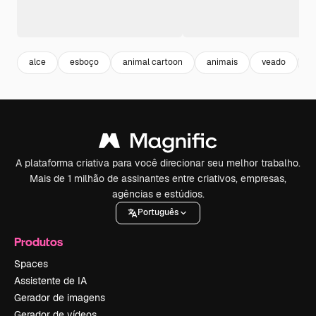
alce
esboço
animal cartoon
animais
veado
a
A plataforma criativa para você direcionar seu melhor trabalho.
Mais de 1 milhão de assinantes entre criativos, empresas,
agências e estúdios.
Português
Produtos
Spaces
Assistente de IA
Gerador de imagens
Gerador de vídeos