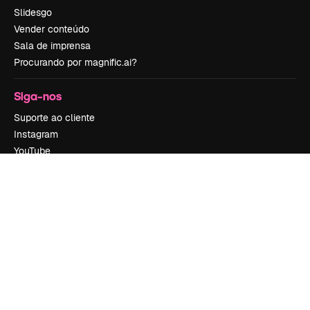
Slidesgo
Vender conteúdo
Sala de imprensa
Procurando por magnific.ai?
Siga-nos
Suporte ao cliente
Instagram
YouTube
LinkedIn
TikTok
Discord
X
Reddit
Copyright © 2010-
2026
Freepik Company S.L.U.
Todos os direitos
reservados
.