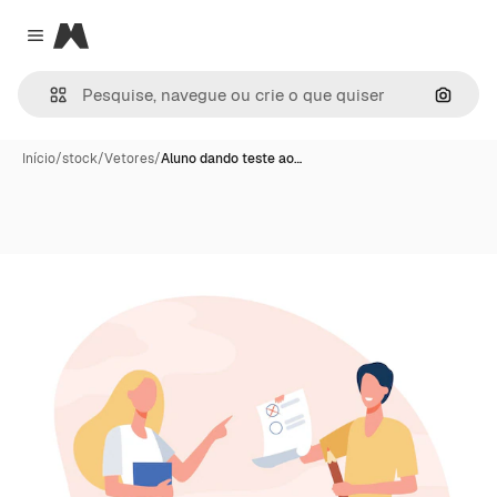
Magnific
Close menu
Pesqui
Início
/
stock
/
Vetores
/
Aluno dando teste ao…