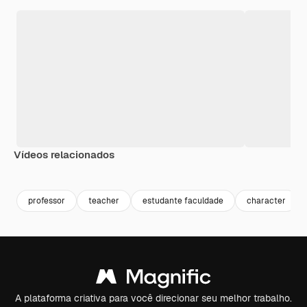
Vídeos relacionados
Premium
Premium
Premium
Premium
professor
teacher
estudante faculdade
character
A plataforma criativa para você direcionar seu melhor trabalho.