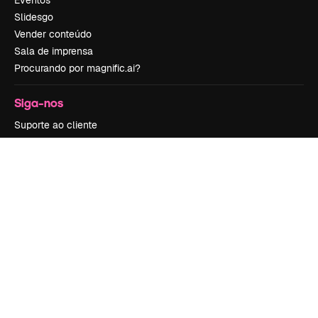
Eventos
Slidesgo
Vender conteúdo
Sala de imprensa
Procurando por magnific.ai?
Siga-nos
Suporte ao cliente
Instagram
YouTube
LinkedIn
TikTok
Discord
X
Reddit
Copyright © 2010-
2026
Freepik Company S.L.U.
Todos os direitos
reservados
.