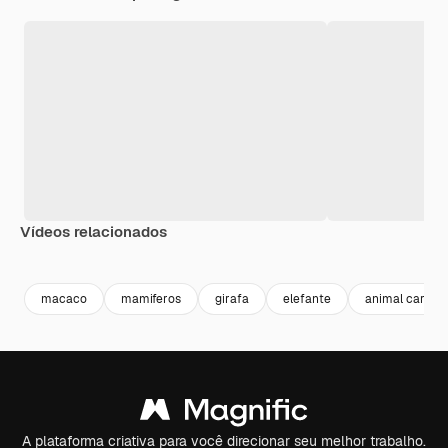
Vídeos relacionados
Premium
Premium
Gerado por IA
Premium
Premium
Gerado por 
macaco
mamiferos
girafa
elefante
animal cartoo
A plataforma criativa para você direcionar seu melhor trabalho.