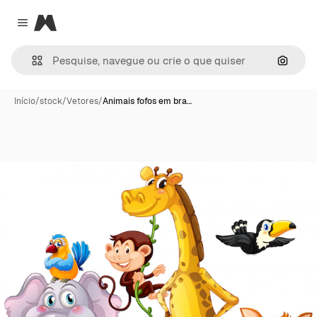
Magnific
Close menu
Pesqui
Início
/
stock
/
Vetores
/
Animais fofos em bra…