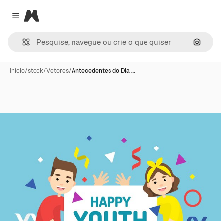
Magnific
Close menu
Pesqui
Início
/
stock
/
Vetores
/
Antecedentes do Dia …