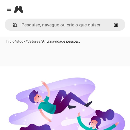
Magnific
Close menu
Pesqui
Início
/
stock
/
Vetores
/
Antigravidade pessoa…