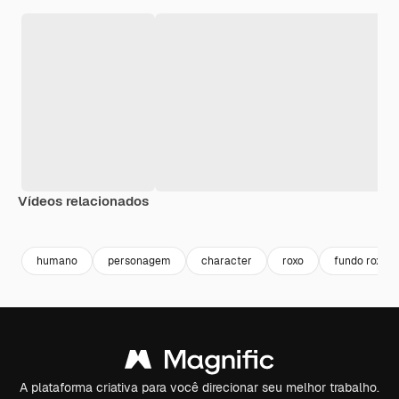
Vídeos relacionados
Premium
Premium
Gerado por IA
Premium
Premium
humano
personagem
character
roxo
fundo roxo
A plataforma criativa para você direcionar seu melhor trabalho.