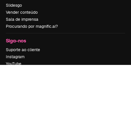
Slidesgo
Vender conteúdo
Sala de imprensa
Procurando por magnific.ai?
Siga-nos
Suporte ao cliente
Instagram
YouTube
LinkedIn
TikTok
Discord
X
Reddit
Copyright © 2010-
2026
Freepik Company S.L.U.
Todos os direitos
reservados
.