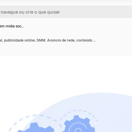
em mídia soc…
Anúncio em mídia social, publicidade online, SMM. Anúncio de rede, conteúdo de mídia, atividade de seguidores e geodados. Personagem de desenho animado do gerenciador de Internet.