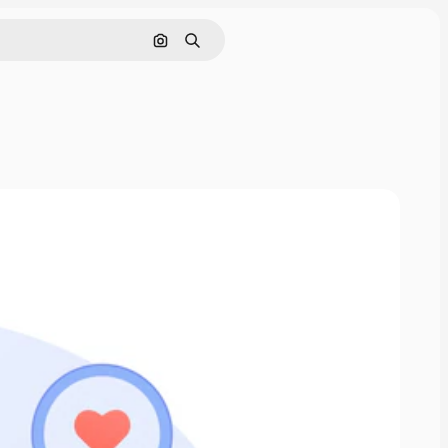
Pesquisar por imagem
Buscar