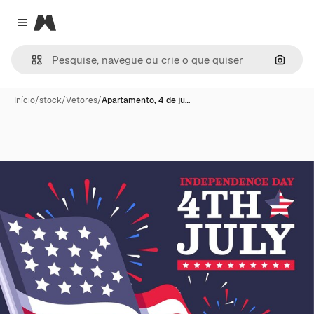
Magnific
Close menu
Pesqui
Início
/
stock
/
Vetores
/
Apartamento, 4 de ju…