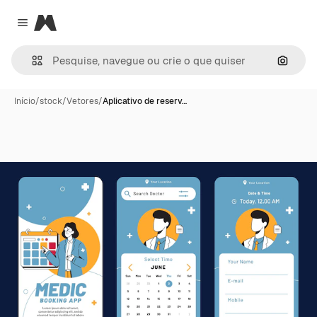
Magnific
Close menu
Pesqui
Início
/
stock
/
Vetores
/
Aplicativo de reserv…