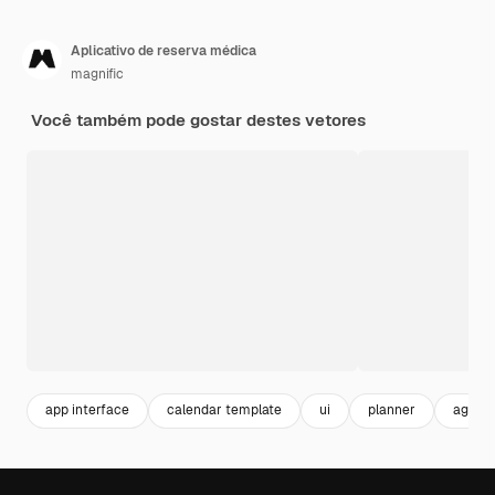
Aplicativo de reserva médica
magnific
Você também pode gostar destes vetores
app interface
calendar template
ui
planner
agend