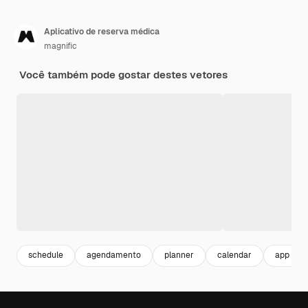
Aplicativo de reserva médica
magnific
Você também pode gostar destes vetores
schedule
agendamento
planner
calendar
app inte