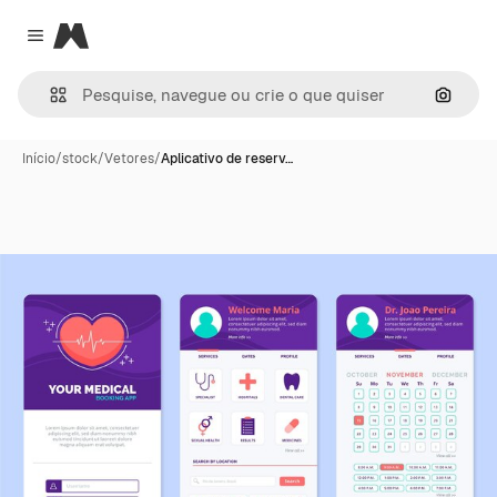
Magnific
Close menu
Pesqui
Início
/
stock
/
Vetores
/
Aplicativo de reserv…