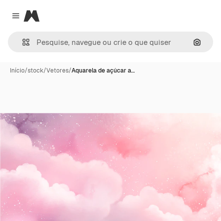
Magnific
Close menu
Pesqui
Início
/
stock
/
Vetores
/
Aquarela de açúcar a…