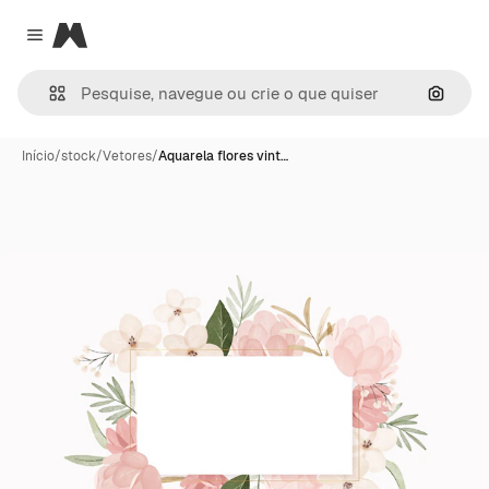
Magnific
Close menu
Pesqui
Início
/
stock
/
Vetores
/
Aquarela flores vint…