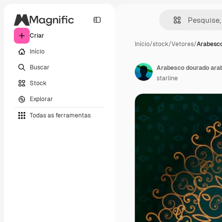
Criar
Início
/
stock
/
Vetores
/
Arabesco
Início
Buscar
Arabesco dourado arabi
starline
Stock
Explorar
Todas as ferramentas