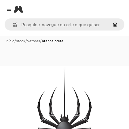
Magnific
Close menu
Pesqui
Início
/
stock
/
Vetores
/
Aranha preta