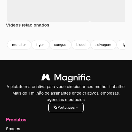
Vídeos relacionados
Premium
Premium
Premium
Premium
monster
tiger
sangue
blood
selvagem
tigre
A plataforma criativa para você direcionar seu melhor trabalho.
Mais de 1 milhão de assinantes entre criativos, empresas,
agências e estúdios.
Português
Produtos
Spaces