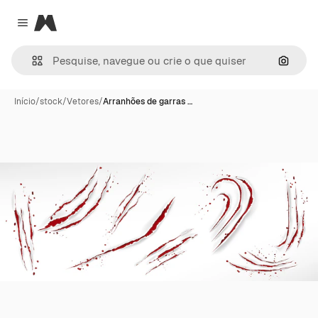
Magnific
Close menu
Pesqui
Início
/
stock
/
Vetores
/
Arranhões de garras …