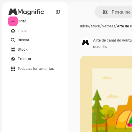
Criar
Início
/
stock
/
Vetores
/
Arte de 
Início
Buscar
Arte de canal do yout
magnific
Stock
Explorar
Todas as ferramentas