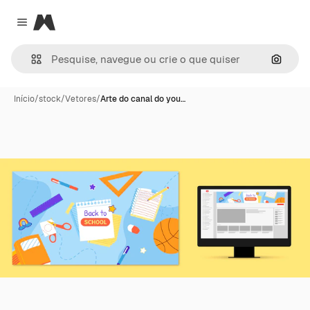
Magnific
Close menu
Pesqui
Início
/
stock
/
Vetores
/
Arte do canal do you…