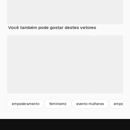
Você também pode gostar destes vetores
empoderamento
feminismo
evento mulheres
empodera