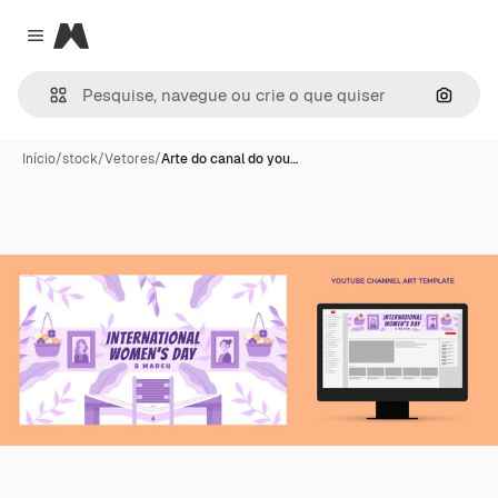
Magnific
Close menu
Pesqui
Início
/
stock
/
Vetores
/
Arte do canal do you…