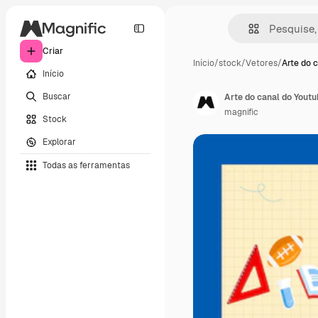
Criar
Início
/
stock
/
Vetores
/
Arte do 
Início
Buscar
Arte do canal do Youtu
magnific
Stock
Explorar
Todas as ferramentas