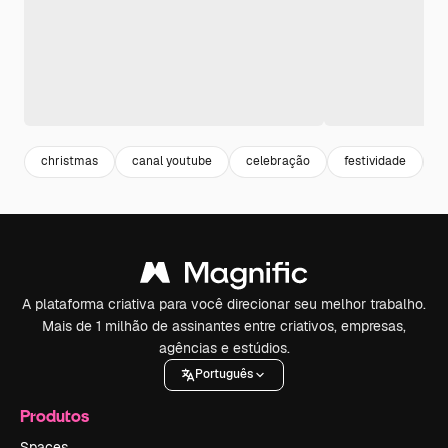
christmas
canal youtube
celebração
festividade
c
A plataforma criativa para você direcionar seu melhor trabalho.
Mais de 1 milhão de assinantes entre criativos, empresas,
agências e estúdios.
Português
Produtos
Spaces