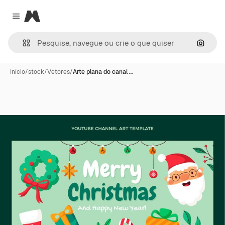
Magnific
Close menu
Pesqui
Início
/
stock
/
Vetores
/
Arte plana do canal …