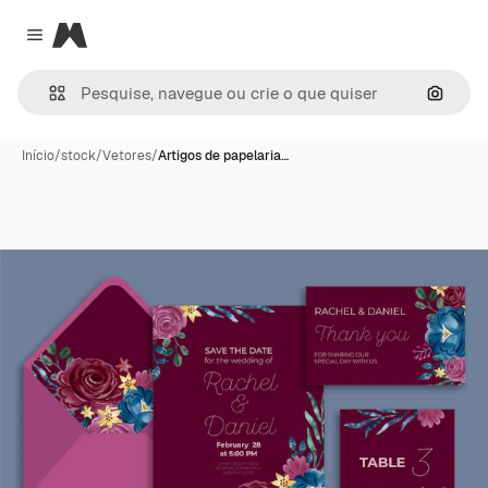
Magnific
Close menu
Pesqui
Início
/
stock
/
Vetores
/
Artigos de papelaria…