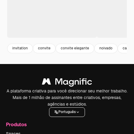
invitation
convite
convite elegante
noivado
casam
A plataforma criativa para você direcionar seu melhor trabalho.
Mais de 1 milhão de assinantes entre criativos, empresas,
agências e estúdios.
Português
Produtos
Spaces