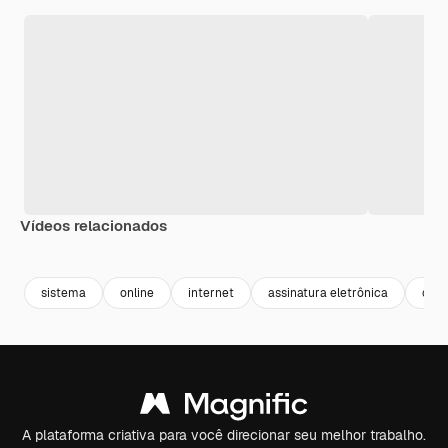
Vídeos relacionados
Premium
Premium
Premium
Premium
sistema
online
internet
assinatura eletrônica
cont
A plataforma criativa para você direcionar seu melhor trabalho.