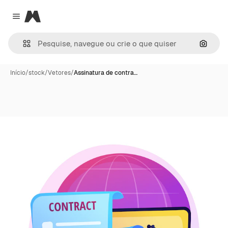
Magnific
Close menu
Pesqui
Início
/
stock
/
Vetores
/
Assinatura de contra…