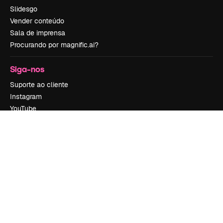
Slidesgo
Vender conteúdo
Sala de imprensa
Procurando por magnific.ai?
Siga-nos
Suporte ao cliente
Instagram
YouTube
LinkedIn
TikTok
Discord
X
Reddit
Copyright © 2010-
2026
Freepik Company S.L.U.
Todos os direitos
reservados
.