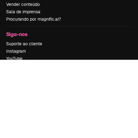
Vender conteúdo
Sala de imprensa
Procurando por magnific.ai?
Siga-nos
Suporte ao cliente
Instagram
YouTube
LinkedIn
TikTok
Discord
X
Reddit
Copyright © 2010-
2026
Freepik Company S.L.U.
Todos os direitos
reservados
.