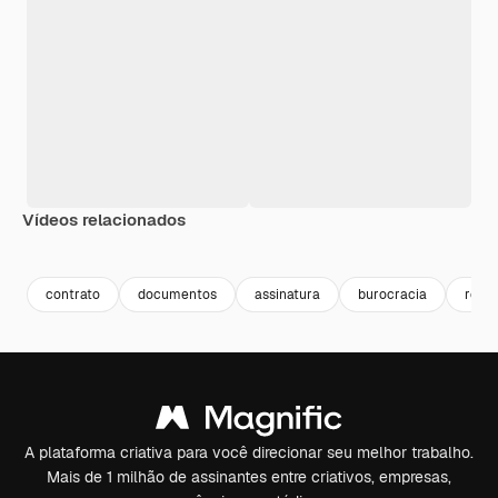
Vídeos relacionados
Premium
Premium
Premium
Premium
contrato
documentos
assinatura
burocracia
repor
A plataforma criativa para você direcionar seu melhor trabalho.
Mais de 1 milhão de assinantes entre criativos, empresas,