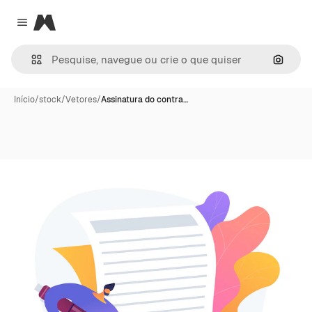
Magnific
Close menu
Pesqui
Início
/
stock
/
Vetores
/
Assinatura do contra…