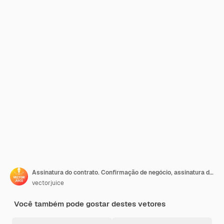
Assinatura do contrato. Confirmação de negócio, assinatura de documento oficial, declaração de negócios. Trabalhador de escritório fazendo a ideia de papelada, burocracia e formalidades.
vectorjuice
Você também pode gostar destes vetores