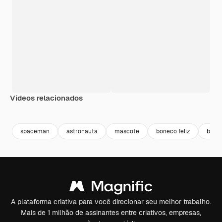
Vídeos relacionados
Premium
Premium
Gerado por IA
Premium
Premium
spaceman
astronauta
mascote
boneco feliz
baby
A plataforma criativa para você direcionar seu melhor trabalho.
Mais de 1 milhão de assinantes entre criativos, empresas,