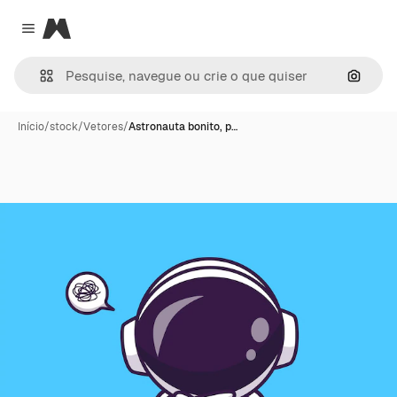
Magnific
Close menu
Pesqui
Início
/
stock
/
Vetores
/
Astronauta bonito, p…