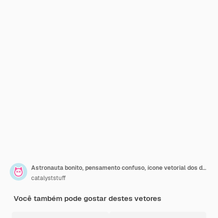
Astronauta bonito, pensamento confuso, ícone vetorial dos desenhos animados, ilustração ciência tecnologia isolada plana
catalyststuff
Você também pode gostar destes vetores