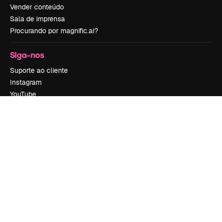
Vender conteúdo
Sala de imprensa
Procurando por magnific.ai?
Siga-nos
Suporte ao cliente
Instagram
YouTube
LinkedIn
TikTok
Discord
X
Reddit
Copyright © 2010-
2026
Freepik Company S.L.U.
Todos os direitos
reservados
.