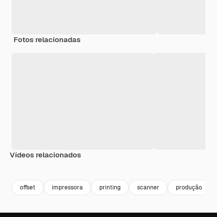
Fotos relacionadas
Vídeos relacionados
Premium
Premium
Gerado por IA
Premium
Premium
Gerado por 
offset
impressora
printing
scanner
produção