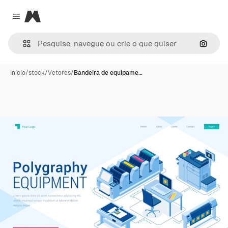
Magnific
Close menu
Pesqui
Início
/
stock
/
Vetores
/
Bandeira de equipame…