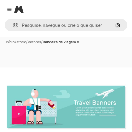
Magnific
Close menu
Pesqui
Início
/
stock
/
Vetores
/
Bandeira de viagem c…