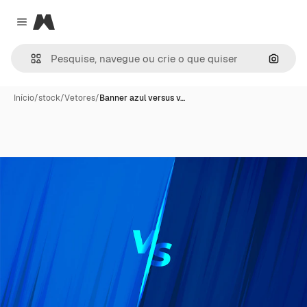
Magnific
Close menu
Pesqui
Início
/
stock
/
Vetores
/
Banner azul versus v…