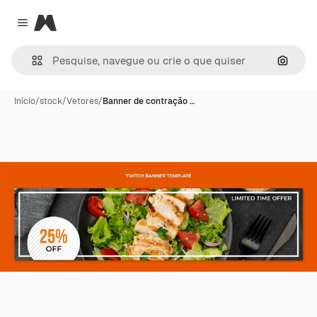
Magnific
Close menu
Pesqui
Início
/
stock
/
Vetores
/
Banner de contração …