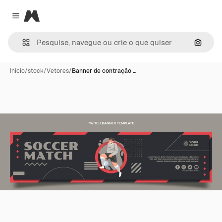
Magnific
Close menu
Pesqui
Início
/
stock
/
Vetores
/
Banner de contração …