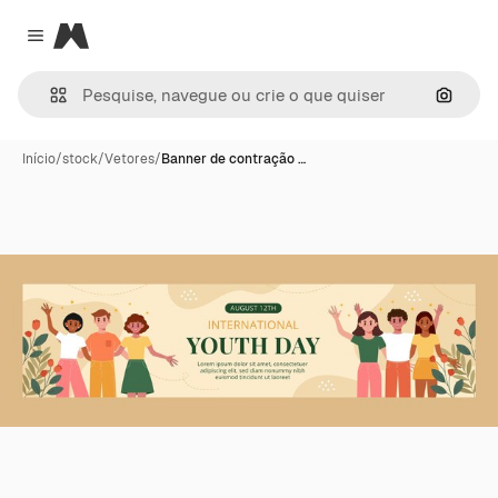
Magnific
Close menu
Pesqui
Início
/
stock
/
Vetores
/
Banner de contração …