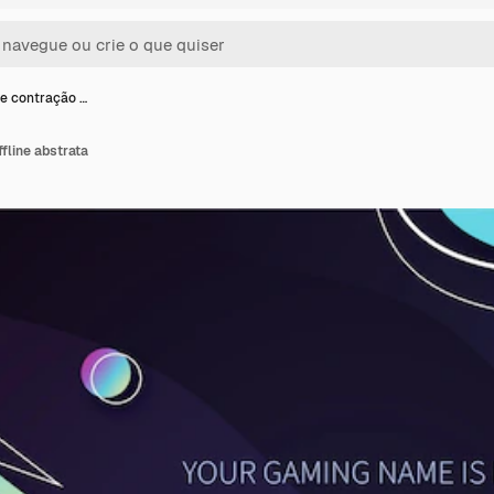
e contração …
fline abstrata