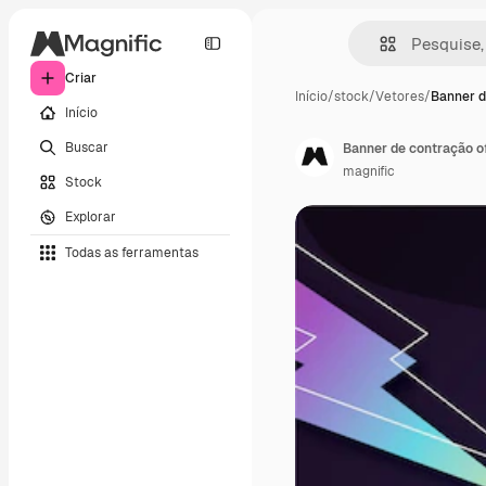
Criar
Início
/
stock
/
Vetores
/
Banner d
Início
Buscar
Banner de contração of
magnific
Stock
Explorar
Todas as ferramentas