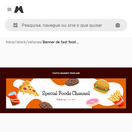
Magnific
Close menu
Pesqui
Início
/
stock
/
Vetores
/
Banner de fast food …