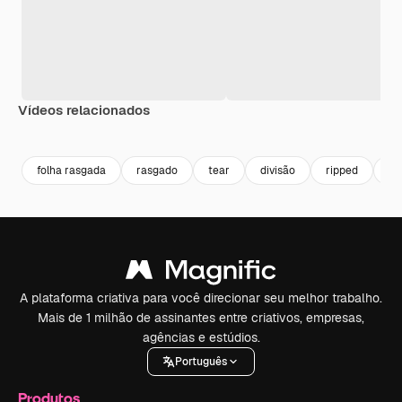
Vídeos relacionados
Premium
Premium
Premium
Premium
folha rasgada
rasgado
tear
divisão
ripped
ba
A plataforma criativa para você direcionar seu melhor trabalho.
Mais de 1 milhão de assinantes entre criativos, empresas,
agências e estúdios.
Português
Produtos