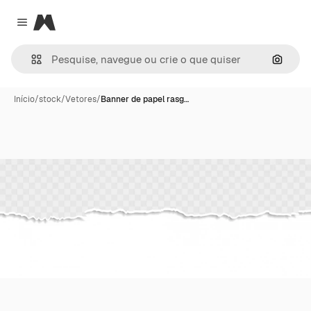
Magnific
Close menu
Pesqui
Início
/
stock
/
Vetores
/
Banner de papel rasg…