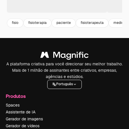
fisio
fisioterapia
paciente
fisioterapeuta
medical 
A plataforma criativa para você direcionar seu melhor trabalho.
Mais de 1 milhão de assinantes entre criativos, empresas,
agências e estúdios.
Português
Produtos
Spaces
Assistente de IA
Gerador de imagens
Gerador de vídeos