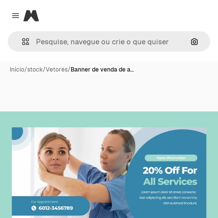
Magnific
Close menu
Pesqui
Início
/
stock
/
Vetores
/
Banner de venda de a…