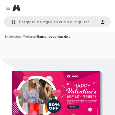
Magnific
Close menu
Pesqui
Início
/
stock
/
Vetores
/
Banner de vendas do …