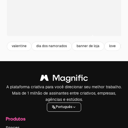
valentine
dia dos namorados
banner de loja
love
o
A plataforma criativa para você direcionar seu melhor trabalho.
Mais de 1 milhão de assinantes entre criativos, empresas,
agências e estúdios.
Português
Produtos
Spaces