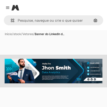
Magnific
Close menu
Pesqui
Início
/
stock
/
Vetores
/
Banner do LinkedIn d…