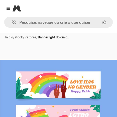
Magnific
Close menu
Pesqui
Início
/
stock
/
Vetores
/
Banner lgbt do dia d…