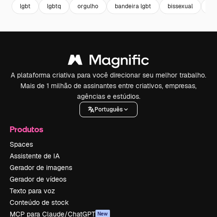
lgbt
lgbtq
orgulho
bandeira lgbt
bissexual
ba
A plataforma criativa para você direcionar seu melhor trabalho.
Mais de 1 milhão de assinantes entre criativos, empresas,
agências e estúdios.
Português
Produtos
Spaces
Assistente de IA
Gerador de imagens
Gerador de vídeos
Texto para voz
Conteúdo de stock
MCP para Claude/ChatGPT
New