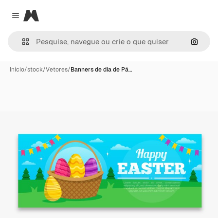
Magnific
Close menu
Pesqui
Início
/
stock
/
Vetores
/
Banners de dia de Pá…