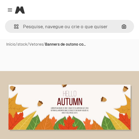
Magnific
Close menu
Pesqui
Início
/
stock
/
Vetores
/
Banners de outono co…