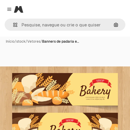
Magnific
Close menu
Pesqui
Início
/
stock
/
Vetores
/
Banners de padaria e…