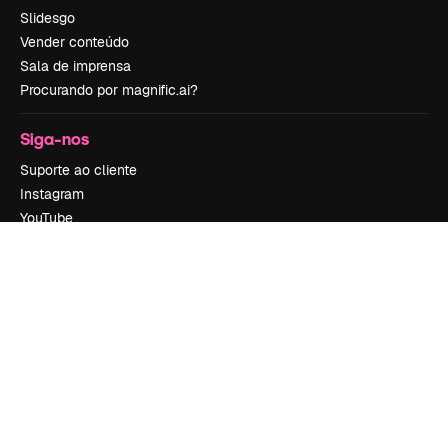
Slidesgo
Vender conteúdo
Sala de imprensa
Procurando por magnific.ai?
Siga-nos
Suporte ao cliente
Instagram
YouTube
LinkedIn
TikTok
Discord
X
Reddit
Copyright © 2010-
2026
Freepik Company S.L.U.
Todos os direitos
reservados
.