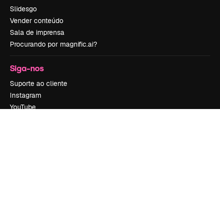
Slidesgo
Vender conteúdo
Sala de imprensa
Procurando por magnific.ai?
Siga-nos
Suporte ao cliente
Instagram
YouTube
LinkedIn
TikTok
Discord
X
Reddit
Copyright © 2010-
2026
Freepik Company S.L.U.
Todos os direitos
reservados
.