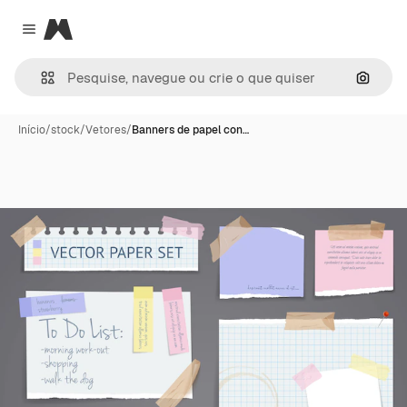
Magnific
Close menu
Pesqui
Início
/
stock
/
Vetores
/
Banners de papel con…