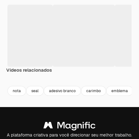
Vídeos relacionados
Premium
Premium
Gerado por IA
Premium
Premium
nota
seal
adesivo branco
carimbo
emblema
A plataforma criativa para você direcionar seu melhor trabalho.