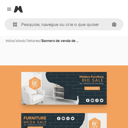
Magnific
Close menu
Pesqui
Início
/
stock
/
Vetores
/
Banners de venda de …