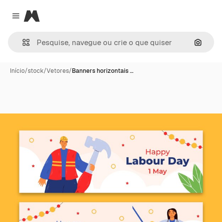
Magnific
Close menu
Pesqui
Início
/
stock
/
Vetores
/
Banners horizontais …