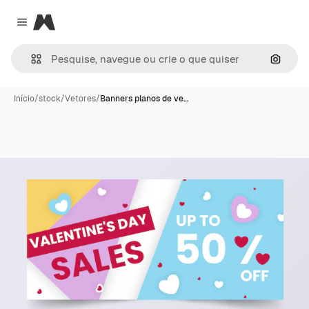
Magnific
Close menu
Pesqui
Início
/
stock
/
Vetores
/
Banners planos de ve…