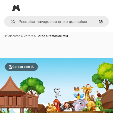
Magnific
Close menu
Pesqui
Início
/
stock
/
Vetores
/
Barco a remos de mui…
Gerada com IA