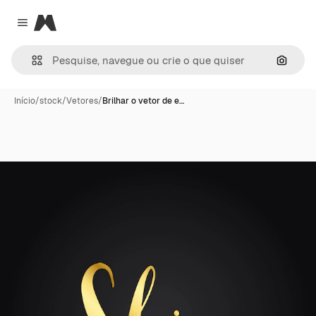
Magnific
Close menu
Pesqui
Início
/
stock
/
Vetores
/
Brilhar o vetor de e…