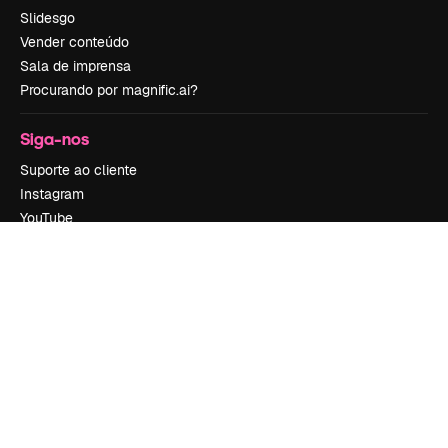
Slidesgo
Vender conteúdo
Sala de imprensa
Procurando por magnific.ai?
Siga-nos
Suporte ao cliente
Instagram
YouTube
LinkedIn
TikTok
Discord
X
Reddit
Copyright © 2010-
2026
Freepik Company S.L.U.
Todos os direitos
reservados
.