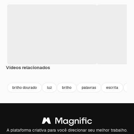
Vídeos relacionados
Premium
Premium
Premium
Premium
brilho dourado
luz
brilho
palavras
escrita
ou
A plataforma criativa para você direcionar seu melhor trabalho.