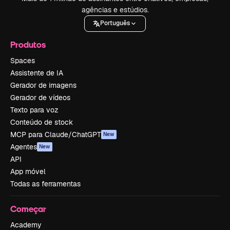
agências e estúdios.
Português
Produtos
Spaces
Assistente de IA
Gerador de imagens
Gerador de vídeos
Texto para voz
Conteúdo de stock
MCP para Claude/ChatGPT
New
Agentes
New
API
App móvel
Todas as ferramentas
Começar
Academy