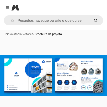
Magnific
Close menu
Pesqui
Início
/
stock
/
Vetores
/
Brochura de projeto …