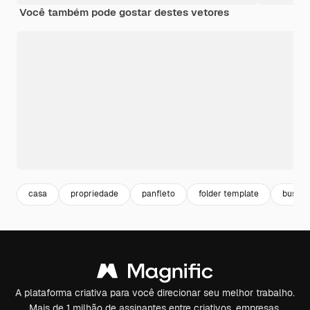
Você também pode gostar destes vetores
casa
propriedade
panfleto
folder template
busine
A plataforma criativa para você direcionar seu melhor trabalho.
Mais de 1 milhão de assinantes entre criativos, empresas,