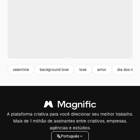
valentine
background love
love
amor
dia dos nam
A plataforma criativa para você direcionar seu melhor trabalho.
Mais de 1 milhão de assinantes entre criativos, empresas,
agências e estúdios.
Português