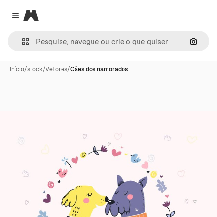
Magnific
Close menu
Pesqui
Início
/
stock
/
Vetores
/
Cães dos namorados