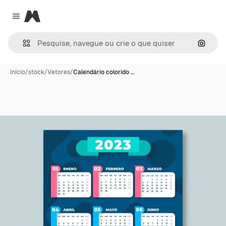
Magnific
Close menu
Pesqui
Início
/
stock
/
Vetores
/
Calendário colorido …