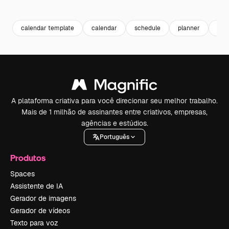
Premium
Premium
Premium
Premium
Gerado por 
calendar template
calendar
schedule
planner
pla
A plataforma criativa para você direcionar seu melhor trabalho.
Mais de 1 milhão de assinantes entre criativos, empresas,
agências e estúdios.
Português
Produtos
Spaces
Assistente de IA
Gerador de imagens
Gerador de vídeos
Texto para voz